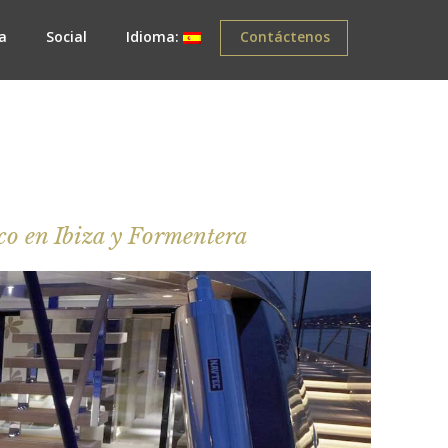
a
Social
Idioma:
Contáctenos
co en Ibiza y Formentera