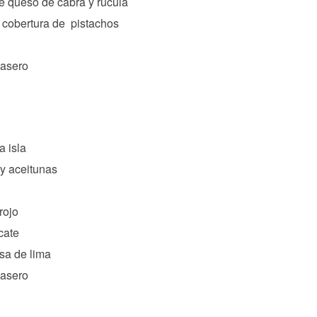
de queso de cabra y rúcula
 cobertura de pistachos
casero
a isla
y aceitunas
rojo
cate
sa de lima
casero