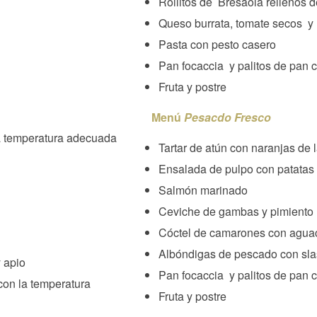
Rollitos de Bresaola rellenos 
Queso burrata, tomate secos y
Pasta con pesto casero
Pan focaccia y palitos de pan 
Fruta y postre
Menú
Pesacdo Fresco
la temperatura adecuada
Tartar de atún con naranjas de l
Ensalada de pulpo con patatas 
Salmón marinado
Ceviche de gambas y pimiento 
Cóctel de camarones con agua
Albóndigas de pescado con sla
 apio
Pan focaccia y palitos de pan 
con la temperatura
Fruta y postre