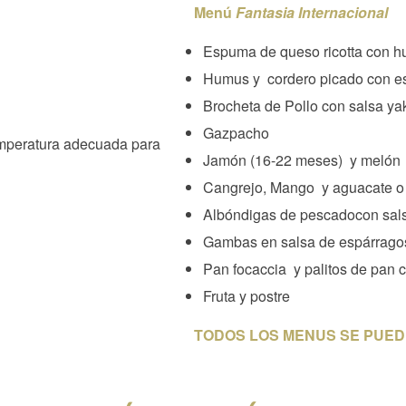
Menú
Fantasia Internacional
Espuma de queso ricotta con h
Humus y cordero picado con esp
Brocheta de Pollo con salsa yak
Gazpacho
emperatura adecuada para
Jamón (16-22 meses) y melón
Cangrejo, Mango y aguacate o
Albóndigas de pescadocon sals
Gambas en salsa de espárragos
Pan focaccia y palitos de pan 
Fruta y postre
TODOS LOS MENUS SE PUE