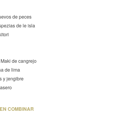
uevos de peces
ezias de le isla
itori
 Maki de cangrejo
a de lima
 y jengibre
casero
DEN COMBINAR