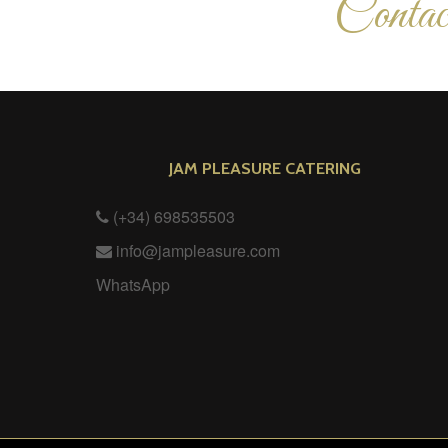
Contact
JAM PLEASURE CATERING
(+34) 698535503
info@jampleasure.com
WhatsApp