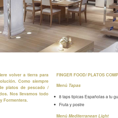
re volver a tierra para
FINGER FOOD/ PLATOS COM
solución. Como siempre
Menú
Tapas
de platos de pescado /
dos. Nos l
levamos todo
8 taps tipicas Españolas a tu g
 y Formentera.
Fruta y postre
Menú
Mediterranean Light