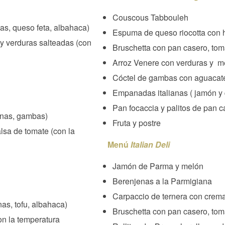
Couscous Tabbouleh
as, queso feta, albahaca)
Espuma de queso riocotta con 
y verduras salteadas (con
Bruschetta con pan casero, tom
Arroz Venere con verduras y m
Cóctel de gambas con aguacat
Empanadas italianas ( jamón y
Pan focaccia y palitos de pan c
unas, gambas)
Fruta y postre
lsa de tomate (con la
Menú
Italian Deli
Jamón de Parma y melón
Berenjenas a la Parmigiana
Carpaccio de ternera con crema
nas, tofu, albahaca)
Bruschetta con pan casero, tom
con la temperatura